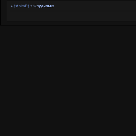
»
†AnimE†
»
Флудильня