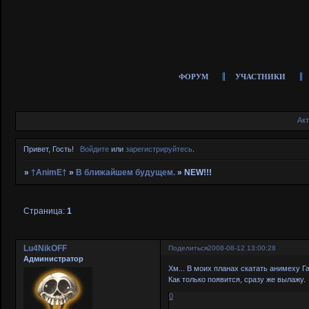
ФОРУМ
УЧАСТНИКИ
Ак
Привет, Гость!
Войдите
или
зарегистрируйтесь
.
»
†AnimE†
»
В ближайшем будущем.
»
NEW!!!
Страница:
1
Lu4NikOFF
Поделиться
2008-08-12 13:00:28
Администратор
Хм... В моих планах скатать анимеху Г
Как только появится, сразу же вылажу.
0