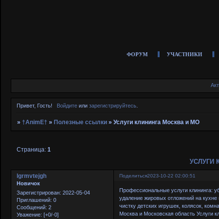
ФОРУМ
УЧАСТНИКИ
Ак
Привет, Гость!
Войдите
или
зарегистрируйтесь
.
»
†AnimE†
»
Полезные ссылки
»
Услуги клининга Москва и МО
Страница:
1
УСЛУГИ 
lgrmvtejgh
Поделиться
2023-10-22 02:00:51
Новичок
Профессиональные услуги клининга: уб
Зарегистрирован
: 2022-05-04
удаление жировых отложений на кухне 
Приглашений:
0
чистку детских игрушек, колясок, комн
Сообщений:
2
Москва и Московская область Услуги кли
Уважение:
[+0/-0]