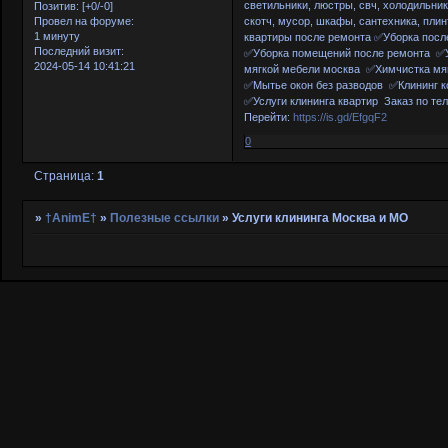
светильники, люстры, свч, холодильник
Позитив:
[+0/-0]
скотч, мусор, шкафы, сантехника, плин
Провел на форуме:
1 минуту
квартиры после ремонта ✅Уборка посл
Последний визит:
✅Уборка помещений после ремонта ✅У
2024-05-14 10:41:21
мягкой мебели москва ✅Химчистка мя
✅Мытье окон без разводов ✅Клининг к
✅Услуги клининга квартир Заказ по тел
Перейти:
https://is.gd/EfgqF2
0
Страница:
1
»
†AnimE†
»
Полезные ссылки
»
Услуги клининга Москва и МО